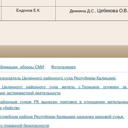
Ендонов Е.К.
Цебекова О.В.
.
Демкина Д.С.,
убликации, обзоры СМИ
Фотогалерея
едседатель Целинного районного суда Республики Калмыкия.
 Целинного районного суда житель с.Троицкое осужден з
ию экстремисткой деятельности
айонным судом РК вынесен приговор в отношении жительниц
а убийство
судебном районе Республики Калмыкия назначен мировой судья.
по пожарной безопасности