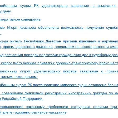
айонным судом РК удовлетворено заявление о взыскании 
у делу
перативное совещание
иве Игоря Краснова обеспечена возможность получения судеб
.
суда житель Республики Дагестан признан виновным в наруше
, правил дорожного движения, повлекшим по неосторожности смер
д разъяснил порядок подготовки гражданских дел к судебному раз
скоростного режима привело к дорожно-транспортному происшест
айонным судом удовлетворено исковое заявление о призн
я жилым помещением.
йонным судом РК постановление мирового судьи оставлено без и
 совершение фиктивной регистрации иностранных граждан по м
 Российской Федерации.
еповиновения законному требованию сотрудника полиции при
й влечет административное наказание