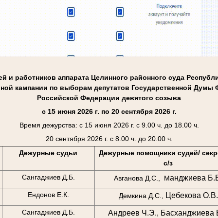
ей и работников аппарата Целинного районного суда Республ
ьной кампании
по выборам депутатов Государственной Думы 
Российской Федерации девятого созыва
с 15 июня 2026 г. по 20 сентября 2026 г.
Время дежурства: с 15 июня 2026 г. с 9.00 ч. до 18.00 ч.
20 сентября 2026 г. с 8.00 ч. до 20.00 ч.
Дежурные судьи
Дежурные помощники судей/ секр
с/з
Сангаджиев Д.Б.
анджиева Б.
Авганова Д.С., М
Ендонов Е.К.
Цебекова О.В.
Демкина Д.С.,
Сангаджиев Д.Б.
Андреев Ч.Э.,
Басханджиева Е