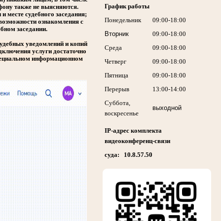
График работы
фону также не выясняются.
 и месте судебного заседания;
Понедельник
09:00-18:00
возможности ознакомления с
бном заседании.
Вторник
09:00-18:00
удебных уведомлений и копий
Среда
09:00-18:00
дключения услуги достаточно
специальном информационном
Четверг
09:00-18:00
Пятница
09:00-18:00
Перерыв
13:00-14:00
Суббота,
выходной
воскресенье
IP-адрес комплекта
видеоконференц-связи
суда: 10.8.57.50