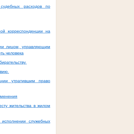
судебных расходов по
ной корреспонденции на
нии лицом, управляющим
ть человека
бирательству.
вию.
ании утратившим право
зменения
есту жительства в жилом
 исполнении служебных