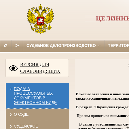
ЦЕЛИНН
СУДЕБНОЕ ДЕЛОПРОИЗВОДСТВО
ТЕРРИТО
ВЕРСИЯ ДЛЯ
СЛАБОВИДЯЩИХ
ПОДАЧА
ПРОЦЕССУАЛЬНЫХ
Исковые заявления и иные заяв
ДОКУМЕНТОВ В
также кассационные и апелляц
ЭЛЕКТРОННОМ ВИДЕ
В разделе "Обращения граждан
О СУДЕ
Просим принять во внимание, 
В связи с участившимися сл
СУДЕЙСКОЕ
данные (пароли от сервиса «Г