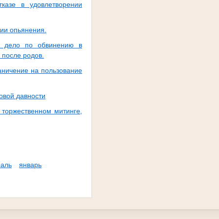
казе в удовлетворении
ии опьянения.
е дело по обвинению в
 после родов.
аничение на пользование
ковой давности
 торжественном митинге,
аль
январь