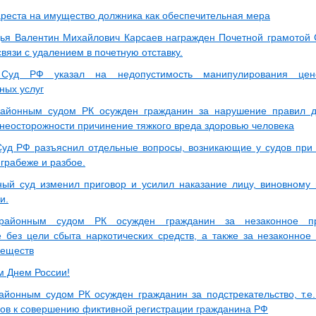
реста на имущество должника как обеспечительная мера
ья Валентин Михайлович Карсаев награжден Почетной грамотой 
вязи с удалением в почетную отставку.
 Суд РФ указал на недопустимость манипулирования цен
ных услуг
айонным судом РК осужден гражданин за нарушение правил д
 неосторожности причинение тяжкого вреда здоровью человека
уд РФ разъяснил отдельные вопросы, возникающие у судов при
 грабеже и разбое.
ый суд изменил приговор и усилил наказание лицу, виновному
и.
айонным судом РК осужден гражданин за незаконное при
е без цели сбыта наркотических средств, а также за незаконное
веществ
м Днем России!
йонным судом РК осужден гражданин за подстрекательство, т.е.
ров к совершению фиктивной регистрации гражданина РФ