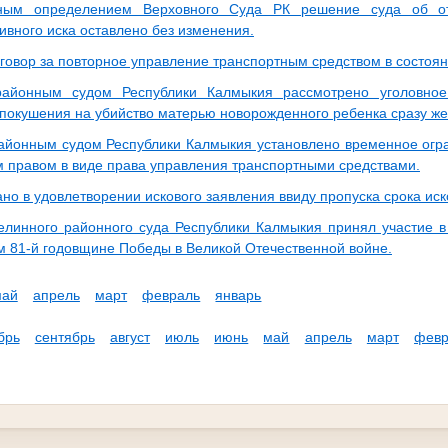
ным определением Верховного Суда РК решение суда об от
ивного иска оставлено без изменения.
говор за повторное управление транспортным средством в состоян
айонным судом Республики Калмыкия рассмотрено уголовно
покушения на убийство матерью новорожденного ребенка сразу же
йонным судом Республики Калмыкия установлено временное огр
 правом в виде права управления транспортными средствами.
но в удовлетворении искового заявления ввиду пропуска срока ис
елинного районного суда Республики Калмыкия принял участие в
 81-й годовщине Победы в Великой Отечественной войне.
май
апрель
март
февраль
январь
брь
сентябрь
август
июль
июнь
май
апрель
март
февр