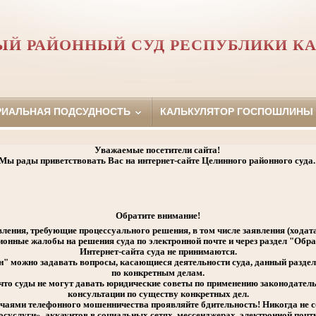
ЫЙ РАЙОННЫЙ СУД РЕСПУБЛИКИ К
РИАЛЬНАЯ ПОДСУДНОСТЬ
КАЛЬКУЛЯТОР ГОСПОШЛИНЫ
Уважаемые посетители сайта!
Мы рады приветствовать Вас на интернет-сайте Целинного районного суда
Обратите внимание!
ления, требующие процессуального решения, в том числе заявления (ходат
ионные жалобы на решения суда по электронной почте и через раздел "Об
Интернет-сайта суда не принимаются.
" можно задавать вопросы, касающиеся деятельности суда, данный раздел 
по конкретным делам.
что суды не могут давать юридические советы по применению законодатель
консультации по существу конкретных дел.
учаями телефонного мошенничества проявляйте бдительность! Никогда не 
осуслуги», аккаунтов в социальных сетях, мессенджерах, электронной почт