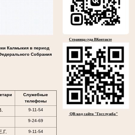
Страница суда ВКонтакте
ики Калмыкия в период
Федерального Собрания
етари
Служебные
телефоны
9-11-54
В.
QR-код сайта "Госслужба"
9-24-69
9-11-54
.Г.