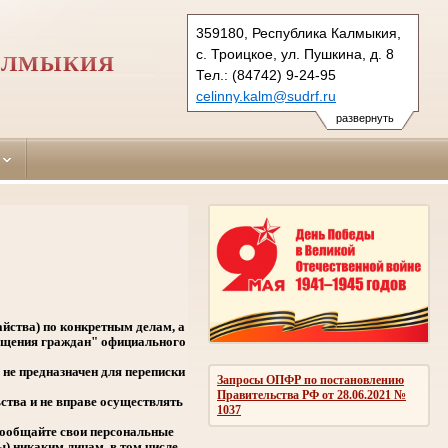
359180, Республика Калмыкия,
с. Троицкое, ул. Пушкина, д. 8
АЛМЫКИЯ
Тел.: (84742) 9-24-95
celinny.kalm@sudrf.ru
показать на карте
развернуть
.
айства) по конкретным делам, а
ращения граждан" официального
не предназначен для переписки
Запросы ОПФР по постановлению
Правительства РФ от 28.06.2021 №
ства и не вправе осуществлять
1037
сообщайте свои персональные
ы) никаким лицам, в том числе